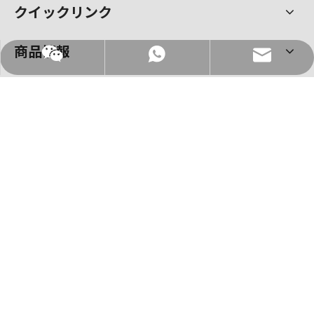
クイックリンク
商品情報
WhatsApp
メール
お問い合わせ
電話番号:
+86-7503291688
ファックス: +86-7503365660
メールアドレス:
admin@changdawood.com
アドレス：江門市蓬江区杜阮鎮杜阮北三路29号
著作権 ©2025 江門市昌達木業有限公司