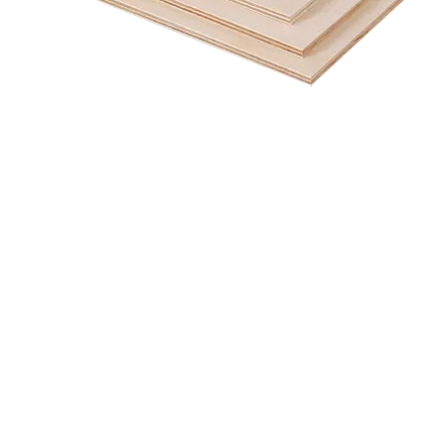
生産可能厚さ:5.5~35mm
標準寸法: 3'X6',4'X8’
F☆☆☆☆
Ave 0.3mg/L
Max 0.4 mg/L