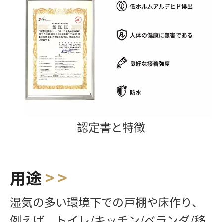
認定書と特徴
用途
> >
湿気の多い環境下での戸棚や床作り、
例えば、トイレ/キッチン/ベランダ/移