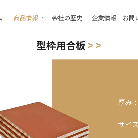
ム
商品情報
会社の歴史
企業情報
お問
型枠用合板
> >
厚み 
サイズ