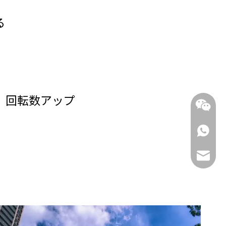
る
 回転数アップ
WhatsAp
メール