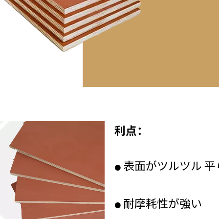
利点：
表面がツルツル 平
●
耐摩耗性が強い
●