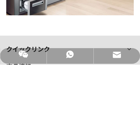
クイックリンク
WhatsApp
メール
商品情報
お問い合わせ
電話番号:
+86-7503291688
ファックス: +86-7503365660
メールアドレス:
admin@changdawood.com
アドレス：江門市蓬江区杜阮鎮杜阮北三路29号