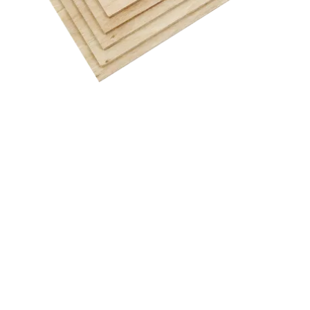
FSC 100% ユ一カリ
生産可能厚さ:5.5~35mm
標準寸法: 3'X6',4'X8’
F☆☆☆☆
Ave 0.3mg/L