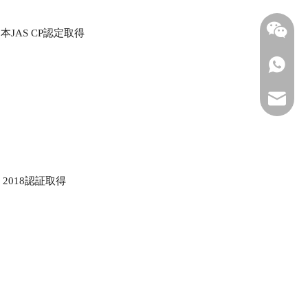
JAS CP認定取得
WhatsAp
メール
：2018認証取得